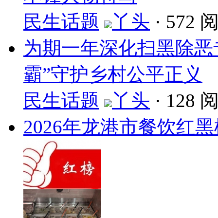
民生话题
丫头
·
572 
为期一年深化扫黑除恶
霸”守护乡村公平正义
民生话题
丫头
·
128 
2026年龙港市餐饮红