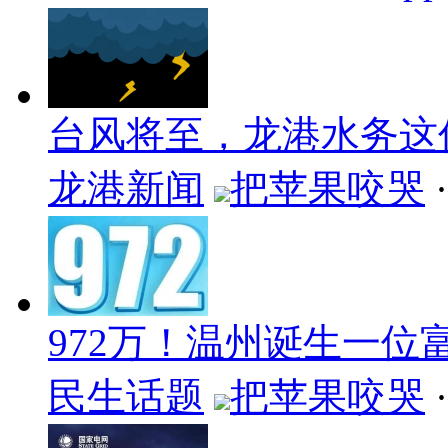
台风将至，龙港水务这
龙港新闻
把苹果咬哭
·
972万！温州诞生一位
民生话题
把苹果咬哭
·