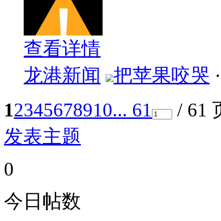
查看详情
龙港新闻
把苹果咬哭
·
1
2
3
4
5
6
7
8
9
10
... 61
/ 61
发表主题
0
今日帖数