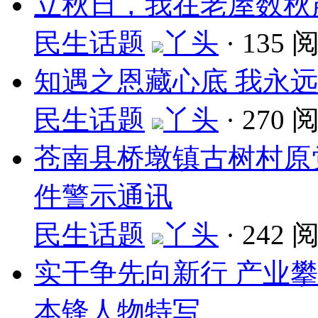
立秋日，我在老屋数秋
民生话题
丫头
·
135 
知遇之恩藏心底 我永
民生话题
丫头
·
270 
苍南县桥墩镇古树村原
件警示通讯
民生话题
丫头
·
242 
实干争先向新行 产业
本锋人物特写