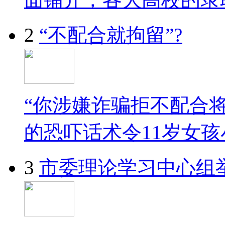
2
“不配合就拘留”?
“你涉嫌诈骗拒不配合将
的恐吓话术令11岁女孩
3
市委理论学习中心组