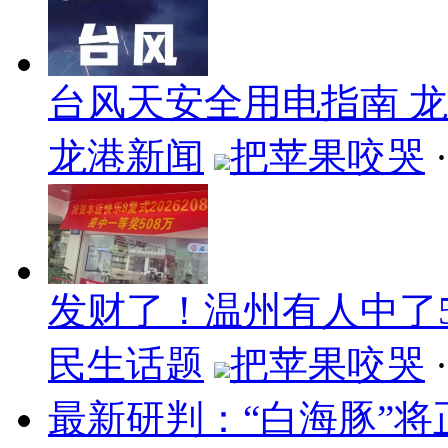
台风天安全用电指南 
龙港新闻
把苹果咬哭
·
发财了！温州有人中了5
民生话题
把苹果咬哭
·
最新研判：“白海豚”将